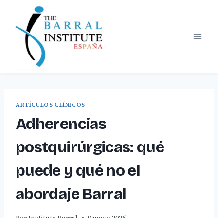
Saltar
al
contenido
ARTÍCULOS CLÍNICOS
Adherencias
postquirúrgicas: qué
puede y qué no el
abordaje Barral
Por
Institute Barral
9 mayo 2026