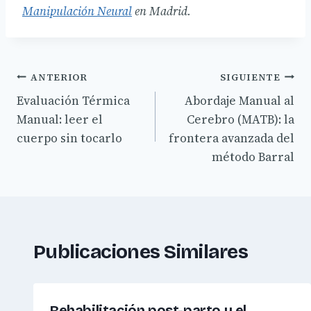
Manipulación Neural
en Madrid.
Navegación
ANTERIOR
SIGUIENTE
Evaluación Térmica
Abordaje Manual al
de
Manual: leer el
Cerebro (MATB): la
entradas
cuerpo sin tocarlo
frontera avanzada del
método Barral
Publicaciones Similares
Rehabilitación post-parto y el