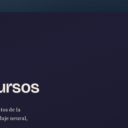
ursos
tos de la
daje neural,