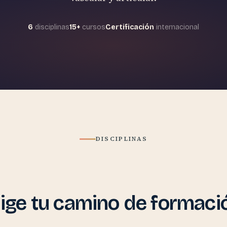
6
disciplinas
15+
cursos
Certificación
internacional
DISCIPLINAS
lige tu camino de formaci