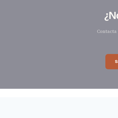
¿N
Contacta 
S