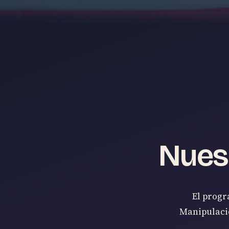
Nues
El progr
Manipulació