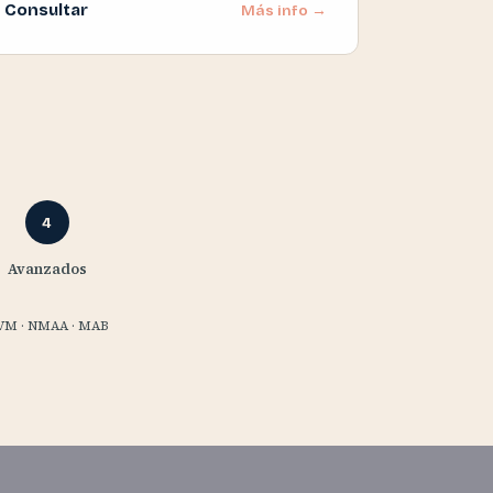
Consultar
Más info →
4
Avanzados
VM · NMAA · MAB