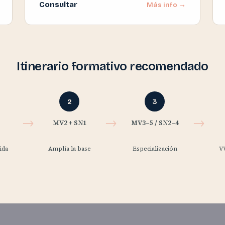
Consultar
Más info →
Itinerario formativo recomendado
2
3
→
→
→
MV2 + SN1
MV3–5 / SN2–4
ida
Amplía la base
Especialización
V