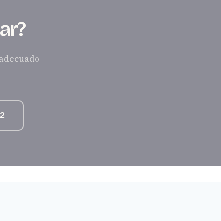
ar?
s adecuado
12