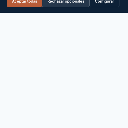
Aceptar todas
Rechazar opcionales
Configurar
Barral Institute España
Formación oficial certificada en terapia manual. El único
programa autorizado por Barral Institute International en
español.
+34 611 601 612
info@barralinstitute.es
FORMACIÓN