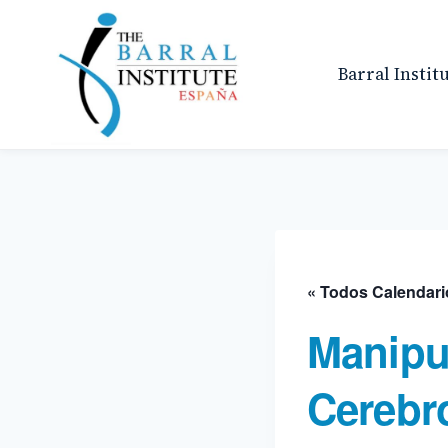
Saltar
al
contenido
Barral Instit
« Todos Calendari
Manipul
Cerebr