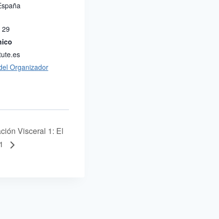
 España
 29
nico
tute.es
 del Organizador
ción Visceral 1: El
 1