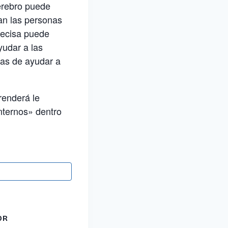
erebro puede
tan las personas
recisa puede
yudar a las
ras de ayudar a
renderá le
internos» dentro
OR