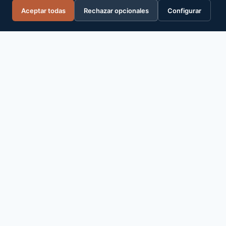
WordPress por
Kadence WP
Aceptar todas
Rechazar opcionales
Configurar
Barral Institute España
Formación oficial certificada en terapia manual. El único
programa autorizado por Barral Institute International en
español.
+34 611 601 612
info@barralinstitute.es
FORMACIÓN